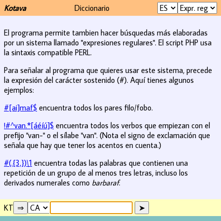
Kotava
Diccionario
El programa permite tambien hacer búsquedas más elaboradas
por un sistema llamado "expresiones regulares". El script PHP usa
la sintaxis compatible PERL.
Para señalar al programa que quieres usar este sistema, precede
la expresión del carácter sostenido (#). Aquí tienes algunos
ejemplos:
#[ai]maf$
encuentra todos los pares filo/fobo.
!#^van.*[áéíú]$
encuentra todos los verbos que empiezan con el
prefijo "van-" o el sílabe "van". (Nota el signo de exclamación que
señala que hay que tener los acentos en cuenta.)
#(.{3,})\1
encuentra todas las palabras que contienen una
repetición de un grupo de al menos tres letras, incluso los
derivados numerales como
barbaraf
.
KT