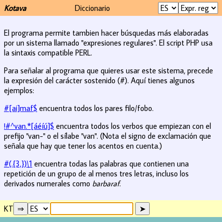
Kotava
Diccionario
El programa permite tambien hacer búsquedas más elaboradas
por un sistema llamado "expresiones regulares". El script PHP usa
la sintaxis compatible PERL.
Para señalar al programa que quieres usar este sistema, precede
la expresión del carácter sostenido (#). Aquí tienes algunos
ejemplos:
#[ai]maf$
encuentra todos los pares filo/fobo.
!#^van.*[áéíú]$
encuentra todos los verbos que empiezan con el
prefijo "van-" o el sílabe "van". (Nota el signo de exclamación que
señala que hay que tener los acentos en cuenta.)
#(.{3,})\1
encuentra todas las palabras que contienen una
repetición de un grupo de al menos tres letras, incluso los
derivados numerales como
barbaraf
.
KT