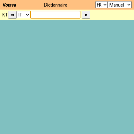
Kotava
Dictionnaire
KT