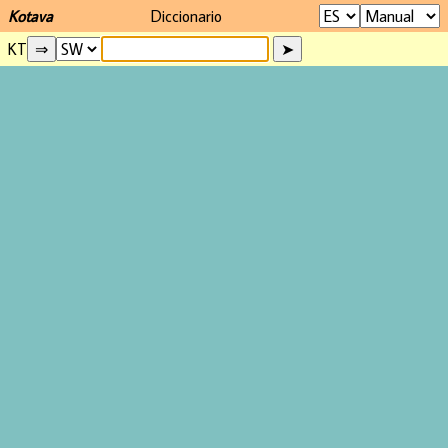
Kotava
Diccionario
KT