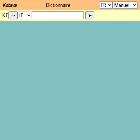
Kotava
Dictionnaire
KT