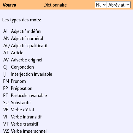
Kotava
Dictionnaire
Les types des mots:
AI
Adjectif indéfini
AN
Adjectif numéral
AQ
Adjectif qualificatif
AT
Article
AV
Adverbe originel
CJ
Conjonction
IJ
Interjection invariable
PN
Pronom
PP
Préposition
PT
Particule invariable
SU
Substantif
VE
Verbe d'état
VI
Verbe intransitif
VT
Verbe transitif
VZ
Verbe impersonnel