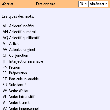
Kotava
Dictionnaire
Les types des mots:
AI
Adjectif indéfini
AN
Adjectif numéral
AQ
Adjectif qualificatif
AT
Article
AV
Adverbe originel
CJ
Conjonction
IJ
Interjection invariable
PN
Pronom
PP
Préposition
PT
Particule invariable
SU
Substantif
VE
Verbe d'état
VI
Verbe intransitif
VT
Verbe transitif
VZ
Verbe impersonnel