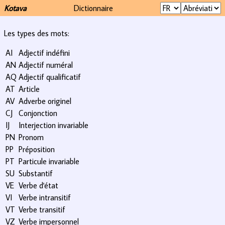
Kotava
Dictionnaire
Les types des mots:
AI
Adjectif indéfini
AN
Adjectif numéral
AQ
Adjectif qualificatif
AT
Article
AV
Adverbe originel
CJ
Conjonction
IJ
Interjection invariable
PN
Pronom
PP
Préposition
PT
Particule invariable
SU
Substantif
VE
Verbe d'état
VI
Verbe intransitif
VT
Verbe transitif
VZ
Verbe impersonnel