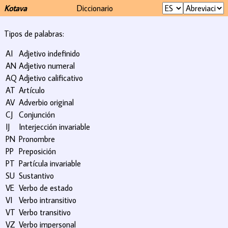
Kotava
Diccionario
Tipos de palabras:
AI
Adjetivo indefinido
AN
Adjetivo numeral
AQ
Adjetivo calificativo
AT
Artículo
AV
Adverbio original
CJ
Conjunción
IJ
Interjección invariable
PN
Pronombre
PP
Preposición
PT
Partícula invariable
SU
Sustantivo
VE
Verbo de estado
VI
Verbo intransitivo
VT
Verbo transitivo
VZ
Verbo impersonal