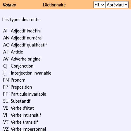
Kotava
Dictionnaire
Les types des mots:
AI
Adjectif indéfini
AN
Adjectif numéral
AQ
Adjectif qualificatif
AT
Article
AV
Adverbe originel
CJ
Conjonction
IJ
Interjection invariable
PN
Pronom
PP
Préposition
PT
Particule invariable
SU
Substantif
VE
Verbe d'état
VI
Verbe intransitif
VT
Verbe transitif
VZ
Verbe impersonnel