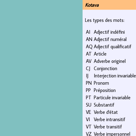
Kotava
Les types des mots:
AI
Adjectif indéfini
AN
Adjectif numéral
AQ
Adjectif qualificatif
AT
Article
AV
Adverbe originel
CJ
Conjonction
IJ
Interjection invariable
PN
Pronom
PP
Préposition
PT
Particule invariable
SU
Substantif
VE
Verbe d'état
VI
Verbe intransitif
VT
Verbe transitif
VZ
Verbe impersonnel