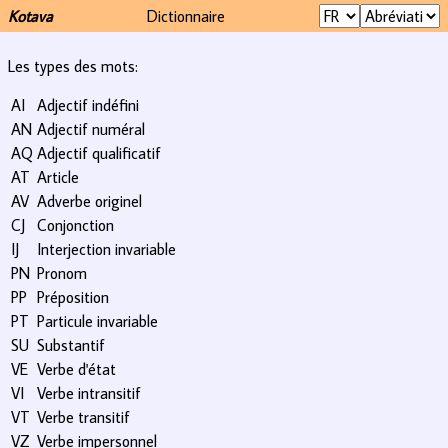
Kotava
Dictionnaire
Les types des mots:
AI
Adjectif indéfini
AN
Adjectif numéral
AQ
Adjectif qualificatif
AT
Article
AV
Adverbe originel
CJ
Conjonction
IJ
Interjection invariable
PN
Pronom
PP
Préposition
PT
Particule invariable
SU
Substantif
VE
Verbe d'état
VI
Verbe intransitif
VT
Verbe transitif
VZ
Verbe impersonnel