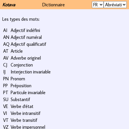
Kotava
Dictionnaire
Les types des mots:
AI
Adjectif indéfini
AN
Adjectif numéral
AQ
Adjectif qualificatif
AT
Article
AV
Adverbe originel
CJ
Conjonction
IJ
Interjection invariable
PN
Pronom
PP
Préposition
PT
Particule invariable
SU
Substantif
VE
Verbe d'état
VI
Verbe intransitif
VT
Verbe transitif
VZ
Verbe impersonnel