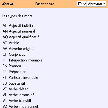
Kotava
Dictionnaire
Les types des mots:
AI
Adjectif indéfini
AN
Adjectif numéral
AQ
Adjectif qualificatif
AT
Article
AV
Adverbe originel
CJ
Conjonction
IJ
Interjection invariable
PN
Pronom
PP
Préposition
PT
Particule invariable
SU
Substantif
VE
Verbe d'état
VI
Verbe intransitif
VT
Verbe transitif
VZ
Verbe impersonnel