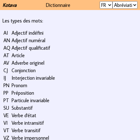
Kotava
Dictionnaire
Les types des mots:
AI
Adjectif indéfini
AN
Adjectif numéral
AQ
Adjectif qualificatif
AT
Article
AV
Adverbe originel
CJ
Conjonction
IJ
Interjection invariable
PN
Pronom
PP
Préposition
PT
Particule invariable
SU
Substantif
VE
Verbe d'état
VI
Verbe intransitif
VT
Verbe transitif
VZ
Verbe impersonnel