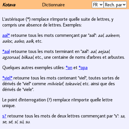
Kotava
Dictionnaire
L'astérisque (*) remplace n'importe quelle suite de lettres, y
compris une absence de lettres. Exemples:
aal*
retourne tous les mots commençant par "aal":
aal, aaleem,
aaloc, aalxo, aalk
, etc.
*aal
retourne tous les mots terminant en "aal":
aal, aejaal,
agzonaal, bilkaal
, etc., une centaine de noms d'arbres et arbustes.
Quelques autres exemples utiles:
*on
et
*opa
*viel*
retourne tous les mots contenant "viel", toutes sortes de
dérivés de "viel" comme
milvielaf, toleaviel
, etc. ainsi que des
dérivés de "viele".
Le point d'interrogation (?) remplace n'importe quelle lettre
unique.
s?
retourne tous les mots de deux lettres commençant par "s":
sa,
se, sé, sí, sú, su
.