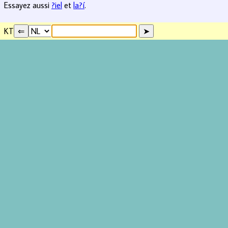
Essayez aussi
?iel
et
la?í
.
KT