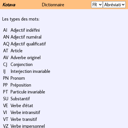
Kotava
Dictionnaire
Les types des mots:
AI
Adjectif indéfini
AN
Adjectif numéral
AQ
Adjectif qualificatif
AT
Article
AV
Adverbe originel
CJ
Conjonction
IJ
Interjection invariable
PN
Pronom
PP
Préposition
PT
Particule invariable
SU
Substantif
VE
Verbe d'état
VI
Verbe intransitif
VT
Verbe transitif
VZ
Verbe impersonnel