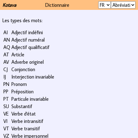
Kotava
Dictionnaire
Les types des mots:
AI
Adjectif indéfini
AN
Adjectif numéral
AQ
Adjectif qualificatif
AT
Article
AV
Adverbe originel
CJ
Conjonction
IJ
Interjection invariable
PN
Pronom
PP
Préposition
PT
Particule invariable
SU
Substantif
VE
Verbe d'état
VI
Verbe intransitif
VT
Verbe transitif
VZ
Verbe impersonnel