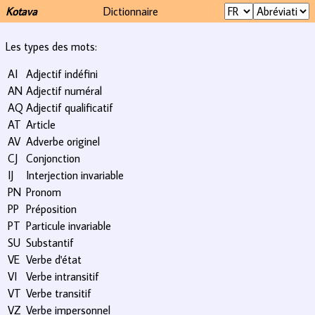
Kotava
Dictionnaire
Les types des mots:
AI
Adjectif indéfini
AN
Adjectif numéral
AQ
Adjectif qualificatif
AT
Article
AV
Adverbe originel
CJ
Conjonction
IJ
Interjection invariable
PN
Pronom
PP
Préposition
PT
Particule invariable
SU
Substantif
VE
Verbe d'état
VI
Verbe intransitif
VT
Verbe transitif
VZ
Verbe impersonnel