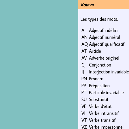
Kotava
Les types des mots:
AI
Adjectif indéfini
AN
Adjectif numéral
AQ
Adjectif qualificatif
AT
Article
AV
Adverbe originel
CJ
Conjonction
IJ
Interjection invariable
PN
Pronom
PP
Préposition
PT
Particule invariable
SU
Substantif
VE
Verbe d'état
VI
Verbe intransitif
VT
Verbe transitif
VZ
Verbe impersonnel