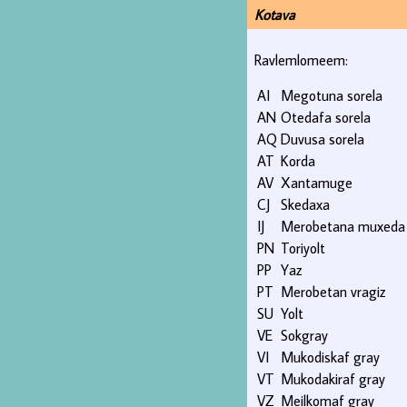
Kotava
Ravlemlomeem:
AI
Megotuna sorela
AN
Otedafa sorela
AQ
Duvusa sorela
AT
Korda
AV
Xantamuge
CJ
Skedaxa
IJ
Merobetana muxeda
PN
Toriyolt
PP
Yaz
PT
Merobetan vragiz
SU
Yolt
VE
Sokgray
VI
Mukodiskaf gray
VT
Mukodakiraf gray
VZ
Meilkomaf gray