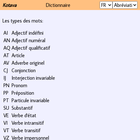
Kotava
Dictionnaire
Les types des mots:
AI
Adjectif indéfini
AN
Adjectif numéral
AQ
Adjectif qualificatif
AT
Article
AV
Adverbe originel
CJ
Conjonction
IJ
Interjection invariable
PN
Pronom
PP
Préposition
PT
Particule invariable
SU
Substantif
VE
Verbe d'état
VI
Verbe intransitif
VT
Verbe transitif
VZ
Verbe impersonnel