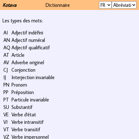
Kotava
Dictionnaire
Les types des mots:
AI
Adjectif indéfini
AN
Adjectif numéral
AQ
Adjectif qualificatif
AT
Article
AV
Adverbe originel
CJ
Conjonction
IJ
Interjection invariable
PN
Pronom
PP
Préposition
PT
Particule invariable
SU
Substantif
VE
Verbe d'état
VI
Verbe intransitif
VT
Verbe transitif
VZ
Verbe impersonnel