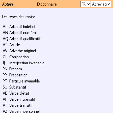
Kotava
Dictionnaire
Les types des mots:
AI
Adjectif indéfini
AN
Adjectif numéral
AQ
Adjectif qualificatif
AT
Article
AV
Adverbe originel
CJ
Conjonction
IJ
Interjection invariable
PN
Pronom
PP
Préposition
PT
Particule invariable
SU
Substantif
VE
Verbe d'état
VI
Verbe intransitif
VT
Verbe transitif
VZ
Verbe impersonnel