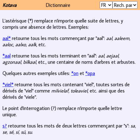
Kotava
Dictionnaire
L'astérisque (*) remplace n'importe quelle suite de lettres, y
compris une absence de lettres. Exemples:
aal*
retourne tous les mots commençant par "aal":
aal, aaleem,
aaloc, aalxo, aalk
, etc.
*aal
retourne tous les mots terminant en "aal":
aal, aejaal,
agzonaal, bilkaal
, etc., une centaine de noms d'arbres et arbustes.
Quelques autres exemples utiles:
*on
et
*opa
*viel*
retourne tous les mots contenant "viel", toutes sortes de
dérivés de "viel" comme
milvielaf, toleaviel
, etc. ainsi que des
dérivés de "viele".
Le point d'interrogation (?) remplace n'importe quelle lettre
unique.
s?
retourne tous les mots de deux lettres commençant par "s":
sa,
se, sé, sí, sú, su
.