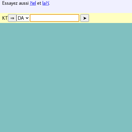
Essayez aussi
?iel
et
la?í
.
KT