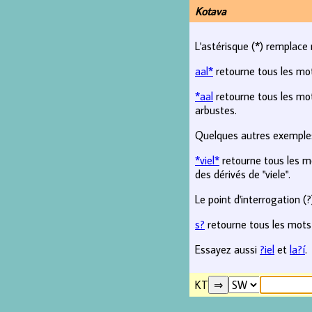
Kotava
L'astérisque (*) remplace 
aal*
retourne tous les mo
*aal
retourne tous les mot
arbustes.
Quelques autres exemples
*viel*
retourne tous les mo
des dérivés de "viele".
Le point d'interrogation (
s?
retourne tous les mots
Essayez aussi
?iel
et
la?í
.
KT