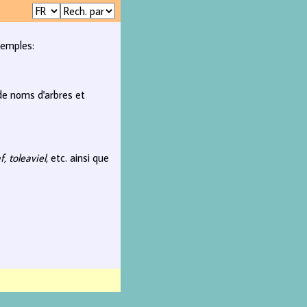
xemples:
 de noms d'arbres et
f, toleaviel
, etc. ainsi que