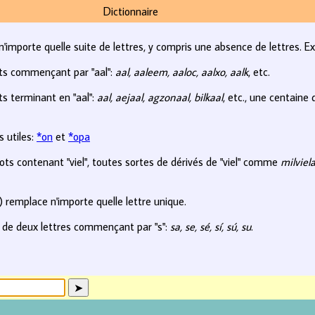
Dictionnaire
n'importe quelle suite de lettres, y compris une absence de lettres. E
ts commençant par "aal":
aal, aaleem, aaloc, aalxo, aalk
, etc.
s terminant en "aal":
aal, aejaal, agzonaal, bilkaal
, etc., une centaine
 utiles:
*on
et
*opa
ts contenant "viel", toutes sortes de dérivés de "viel" comme
milviela
?) remplace n'importe quelle lettre unique.
 de deux lettres commençant par "s":
sa, se, sé, sí, sú, su
.