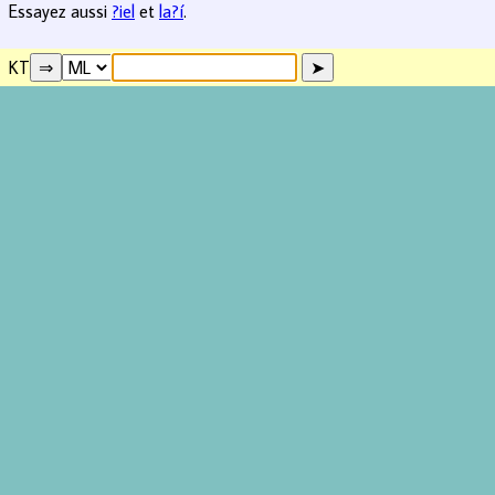
Essayez aussi
?iel
et
la?í
.
KT