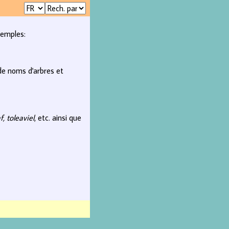
xemples:
 de noms d'arbres et
f, toleaviel
, etc. ainsi que