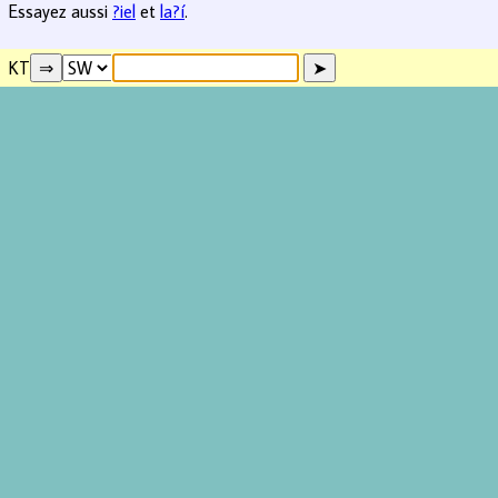
Essayez aussi
?iel
et
la?í
.
KT