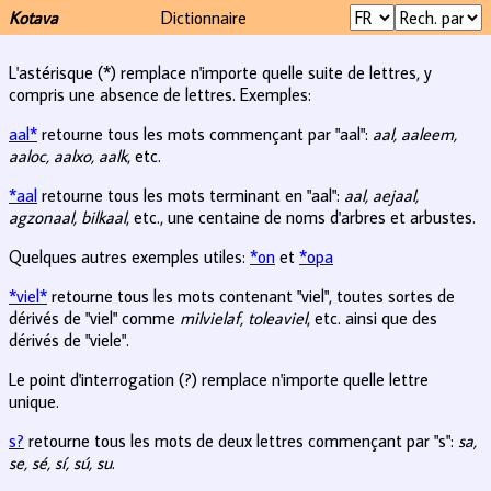
Kotava
Dictionnaire
L'astérisque (*) remplace n'importe quelle suite de lettres, y
compris une absence de lettres. Exemples:
aal*
retourne tous les mots commençant par "aal":
aal, aaleem,
aaloc, aalxo, aalk
, etc.
*aal
retourne tous les mots terminant en "aal":
aal, aejaal,
agzonaal, bilkaal
, etc., une centaine de noms d'arbres et arbustes.
Quelques autres exemples utiles:
*on
et
*opa
*viel*
retourne tous les mots contenant "viel", toutes sortes de
dérivés de "viel" comme
milvielaf, toleaviel
, etc. ainsi que des
dérivés de "viele".
Le point d'interrogation (?) remplace n'importe quelle lettre
unique.
s?
retourne tous les mots de deux lettres commençant par "s":
sa,
se, sé, sí, sú, su
.