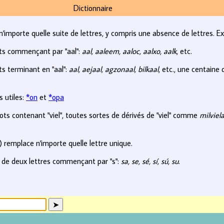
Dictionnaire
n'importe quelle suite de lettres, y compris une absence de lettres. E
ts commençant par "aal":
aal, aaleem, aaloc, aalxo, aalk
, etc.
s terminant en "aal":
aal, aejaal, agzonaal, bilkaal
, etc., une centaine
 utiles:
*on
et
*opa
ts contenant "viel", toutes sortes de dérivés de "viel" comme
milviela
?) remplace n'importe quelle lettre unique.
 de deux lettres commençant par "s":
sa, se, sé, sí, sú, su
.