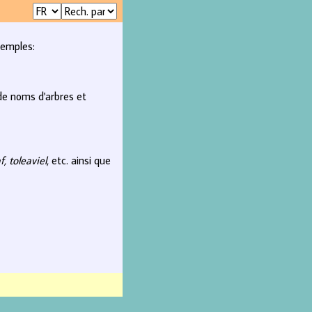
xemples:
 de noms d'arbres et
f, toleaviel
, etc. ainsi que