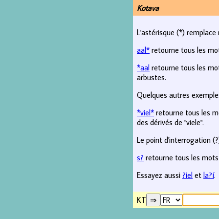
Kotava
L'astérisque (*) remplace 
aal*
retourne tous les mo
*aal
retourne tous les mot
arbustes.
Quelques autres exemples
*viel*
retourne tous les mo
des dérivés de "viele".
Le point d'interrogation (
s?
retourne tous les mots
Essayez aussi
?iel
et
la?í
.
KT