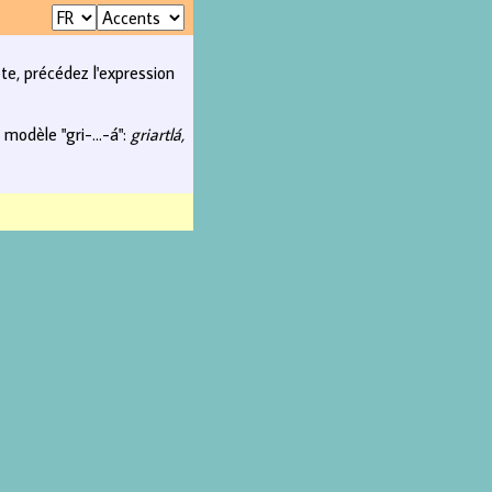
pte, précédez l'expression
modèle "gri-...-á":
griartlá,