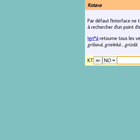
Kotava
Par défaut l'interface ne 
à rechercher d'un point d'e
!gri*á
retourne tous les ve
gribavá, grieleká... grizdá
.
KT