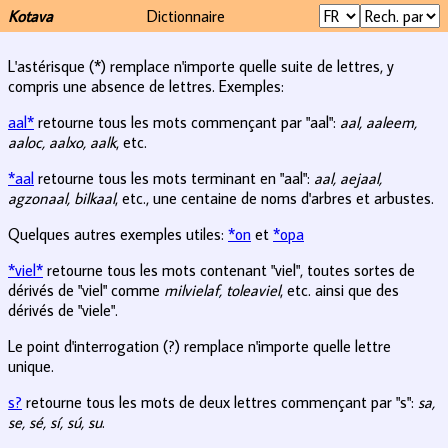
Kotava
Dictionnaire
L'astérisque (*) remplace n'importe quelle suite de lettres, y
compris une absence de lettres. Exemples:
aal*
retourne tous les mots commençant par "aal":
aal, aaleem,
aaloc, aalxo, aalk
, etc.
*aal
retourne tous les mots terminant en "aal":
aal, aejaal,
agzonaal, bilkaal
, etc., une centaine de noms d'arbres et arbustes.
Quelques autres exemples utiles:
*on
et
*opa
*viel*
retourne tous les mots contenant "viel", toutes sortes de
dérivés de "viel" comme
milvielaf, toleaviel
, etc. ainsi que des
dérivés de "viele".
Le point d'interrogation (?) remplace n'importe quelle lettre
unique.
s?
retourne tous les mots de deux lettres commençant par "s":
sa,
se, sé, sí, sú, su
.