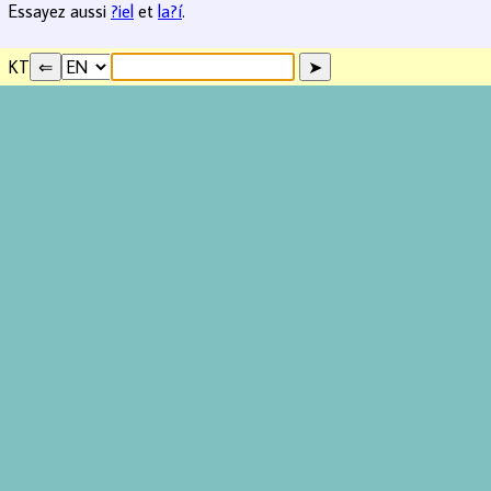
Essayez aussi
?iel
et
la?í
.
KT