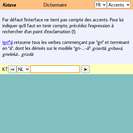
Kotava
Dictionnaire
Par défaut l'interface ne tient pas compte des accents. Pour lui
indiquer qu'il faut en tenir compte, précédez l'expression à
rechercher d'un point d'exclamation (!).
!gri*á
retourne tous les verbes commençant par "gri" et terminant
en "á", dont les dérivés sur le modèle "gri-...-á":
griartlá, gribavá,
grieleká... grizdá
.
KT