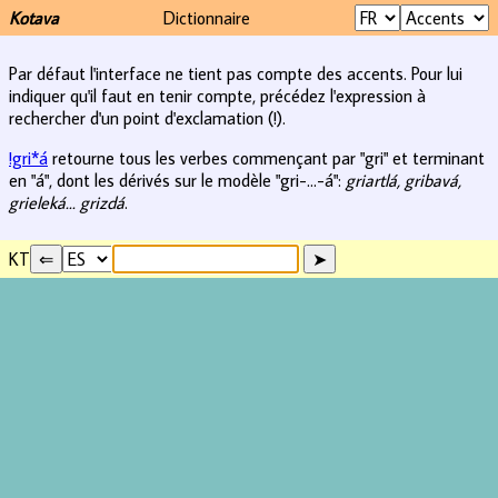
Kotava
Dictionnaire
Par défaut l'interface ne tient pas compte des accents. Pour lui
indiquer qu'il faut en tenir compte, précédez l'expression à
rechercher d'un point d'exclamation (!).
!gri*á
retourne tous les verbes commençant par "gri" et terminant
en "á", dont les dérivés sur le modèle "gri-...-á":
griartlá, gribavá,
grieleká... grizdá
.
KT