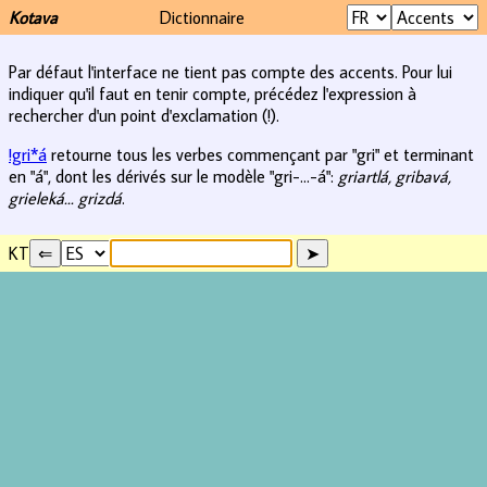
Kotava
Dictionnaire
Par défaut l'interface ne tient pas compte des accents. Pour lui
indiquer qu'il faut en tenir compte, précédez l'expression à
rechercher d'un point d'exclamation (!).
!gri*á
retourne tous les verbes commençant par "gri" et terminant
en "á", dont les dérivés sur le modèle "gri-...-á":
griartlá, gribavá,
grieleká... grizdá
.
KT