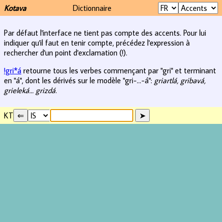
Kotava
Dictionnaire
Par défaut l'interface ne tient pas compte des accents. Pour lui
indiquer qu'il faut en tenir compte, précédez l'expression à
rechercher d'un point d'exclamation (!).
!gri*á
retourne tous les verbes commençant par "gri" et terminant
en "á", dont les dérivés sur le modèle "gri-...-á":
griartlá, gribavá,
grieleká... grizdá
.
KT