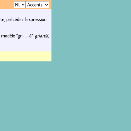
pte, précédez l'expression
modèle "gri-...-á":
griartlá,