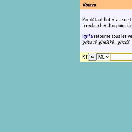
Kotava
Par défaut l'interface ne 
à rechercher d'un point d'e
!gri*á
retourne tous les ve
gribavá, grieleká... grizdá
.
KT