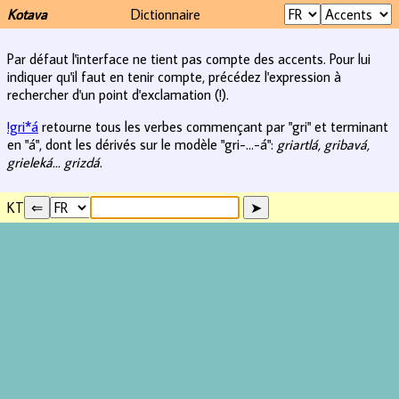
Kotava
Dictionnaire
Par défaut l'interface ne tient pas compte des accents. Pour lui
indiquer qu'il faut en tenir compte, précédez l'expression à
rechercher d'un point d'exclamation (!).
!gri*á
retourne tous les verbes commençant par "gri" et terminant
en "á", dont les dérivés sur le modèle "gri-...-á":
griartlá, gribavá,
grieleká... grizdá
.
KT