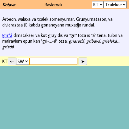
Kotava
Ravlemak
Arbeon, walaxa va tcalek somenyurnar. Grunyurnatason, va
divierastaa (!) kabdu gonaneyano muxadjo rundal.
!gri*á
dimstakser va kot gray dis va "gri" toza is "á" tena, tulon va
malravlem epun kan "gri-...-á" teza:
griaretlá, gribavá, grieleká...
grizdá
.
KT