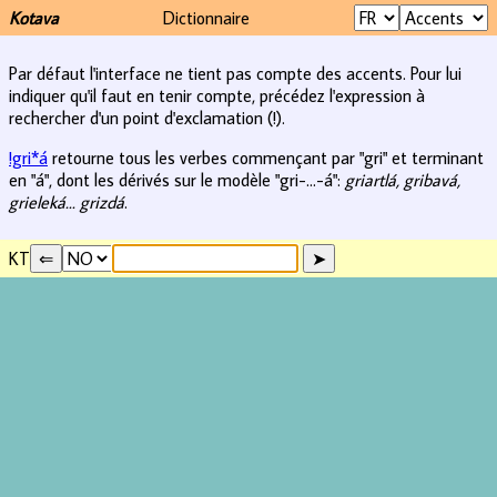
Kotava
Dictionnaire
Par défaut l'interface ne tient pas compte des accents. Pour lui
indiquer qu'il faut en tenir compte, précédez l'expression à
rechercher d'un point d'exclamation (!).
!gri*á
retourne tous les verbes commençant par "gri" et terminant
en "á", dont les dérivés sur le modèle "gri-...-á":
griartlá, gribavá,
grieleká... grizdá
.
KT