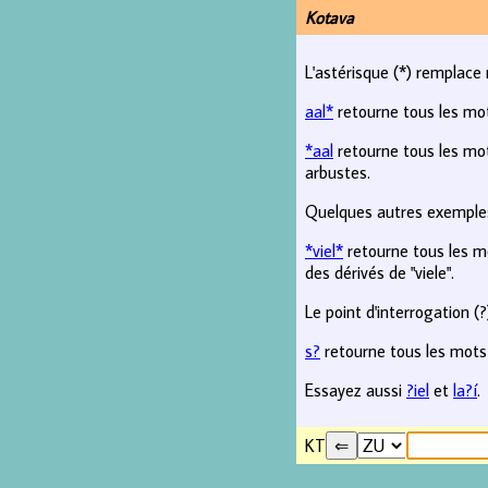
Kotava
L'astérisque (*) remplace 
aal*
retourne tous les mo
*aal
retourne tous les mot
arbustes.
Quelques autres exemples
*viel*
retourne tous les mo
des dérivés de "viele".
Le point d'interrogation (
s?
retourne tous les mots
Essayez aussi
?iel
et
la?í
.
KT