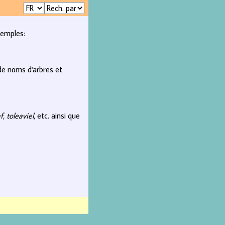
xemples:
 de noms d'arbres et
f, toleaviel
, etc. ainsi que