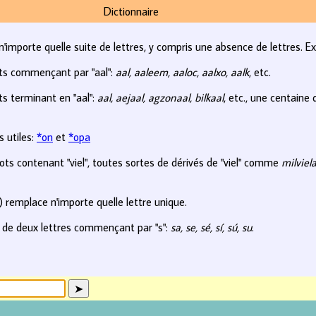
Dictionnaire
n'importe quelle suite de lettres, y compris une absence de lettres. E
ts commençant par "aal":
aal, aaleem, aaloc, aalxo, aalk
, etc.
s terminant en "aal":
aal, aejaal, agzonaal, bilkaal
, etc., une centaine
 utiles:
*on
et
*opa
ts contenant "viel", toutes sortes de dérivés de "viel" comme
milviela
?) remplace n'importe quelle lettre unique.
 de deux lettres commençant par "s":
sa, se, sé, sí, sú, su
.