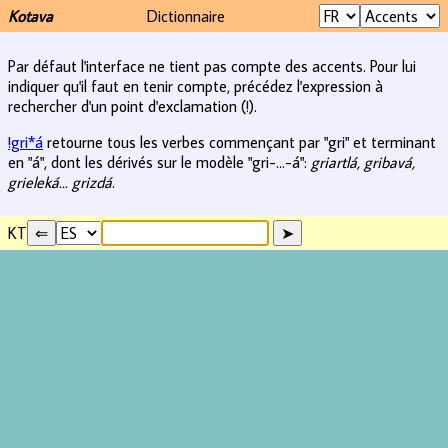
Kotava
Dictionnaire
Par défaut l'interface ne tient pas compte des accents. Pour lui
indiquer qu'il faut en tenir compte, précédez l'expression à
rechercher d'un point d'exclamation (!).
!gri*á
retourne tous les verbes commençant par "gri" et terminant
en "á", dont les dérivés sur le modèle "gri-...-á":
griartlá, gribavá,
grieleká... grizdá
.
KT