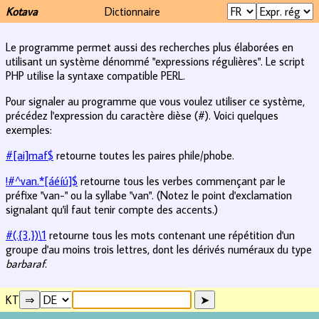
Kotava
Dictionnaire
Le programme permet aussi des recherches plus élaborées en
utilisant un système dénommé "expressions régulières". Le script
PHP utilise la syntaxe compatible PERL.
Pour signaler au programme que vous voulez utiliser ce système,
précédez l'expression du caractère dièse (#). Voici quelques
exemples:
#[ai]maf$
retourne toutes les paires phile/phobe.
!#^van.*[áéíú]$
retourne tous les verbes commençant par le
préfixe "van-" ou la syllabe "van". (Notez le point d'exclamation
signalant qu'il faut tenir compte des accents.)
#(.{3,})\1
retourne tous les mots contenant une répétition d'un
groupe d'au moins trois lettres, dont les dérivés numéraux du type
barbaraf
.
KT