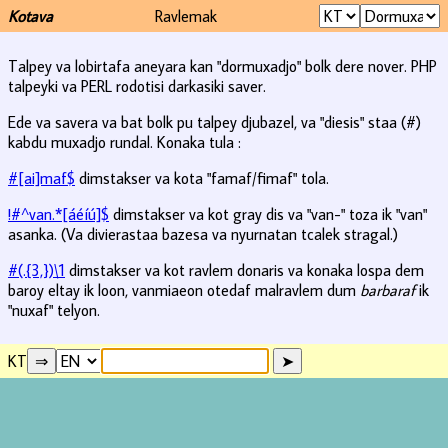
Kotava
Ravlemak
Talpey va lobirtafa aneyara kan "dormuxadjo" bolk dere nover. PHP
talpeyki va PERL rodotisi darkasiki saver.
Ede va savera va bat bolk pu talpey djubazel, va "diesis" staa (#)
kabdu muxadjo rundal. Konaka tula :
#[ai]maf$
dimstakser va kota "famaf/fimaf" tola.
!#^van.*[áéíú]$
dimstakser va kot gray dis va "van-" toza ik "van"
asanka. (Va divierastaa bazesa va nyurnatan tcalek stragal.)
#(.{3,})\1
dimstakser va kot ravlem donaris va konaka lospa dem
baroy eltay ik loon, vanmiaeon otedaf malravlem dum
barbaraf
ik
"nuxaf" telyon.
KT