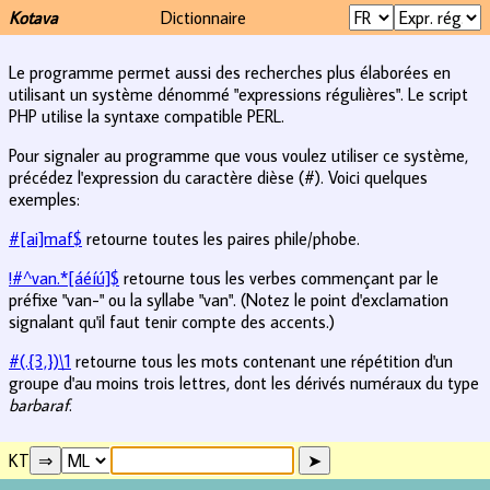
Kotava
Dictionnaire
Le programme permet aussi des recherches plus élaborées en
utilisant un système dénommé "expressions régulières". Le script
PHP utilise la syntaxe compatible PERL.
Pour signaler au programme que vous voulez utiliser ce système,
précédez l'expression du caractère dièse (#). Voici quelques
exemples:
#[ai]maf$
retourne toutes les paires phile/phobe.
!#^van.*[áéíú]$
retourne tous les verbes commençant par le
préfixe "van-" ou la syllabe "van". (Notez le point d'exclamation
signalant qu'il faut tenir compte des accents.)
#(.{3,})\1
retourne tous les mots contenant une répétition d'un
groupe d'au moins trois lettres, dont les dérivés numéraux du type
barbaraf
.
KT