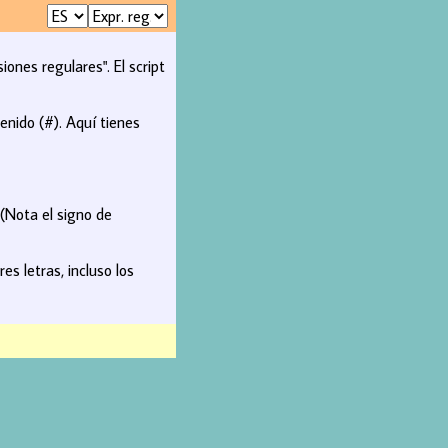
nes regulares". El script
enido (#). Aquí tienes
 (Nota el signo de
s letras, incluso los