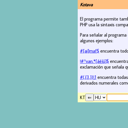
Kotava
El programa permite tamb
PHP usa la sintaxis compa
Para señalar al programa 
algunos ejemplos:
#[ai]maf$
encuentra todos
!#^van.*[áéíú]$
encuentra 
exclamación que señala q
#(.{3,})\1
encuentra todas 
derivados numerales co
KT