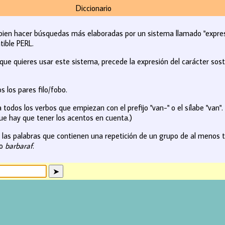
Diccionario
ien hacer búsquedas más elaboradas por un sistema llamado "expresio
tible PERL.
que quieres usar este sistema, precede la expresión del carácter sost
 los pares filo/fobo.
todos los verbos que empiezan con el prefijo "van-" o el sílabe "van".
ue hay que tener los acentos en cuenta.)
las palabras que contienen una repetición de un grupo de al menos tre
mo
barbaraf
.