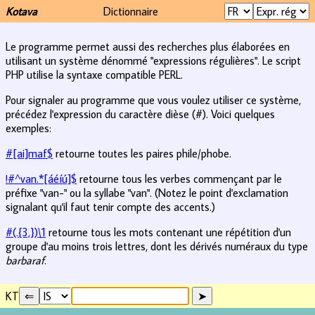
Kotava
Dictionnaire
Le programme permet aussi des recherches plus élaborées en
utilisant un système dénommé "expressions régulières". Le script
PHP utilise la syntaxe compatible PERL.
Pour signaler au programme que vous voulez utiliser ce système,
précédez l'expression du caractère dièse (#). Voici quelques
exemples:
#[ai]maf$
retourne toutes les paires phile/phobe.
!#^van.*[áéíú]$
retourne tous les verbes commençant par le
préfixe "van-" ou la syllabe "van". (Notez le point d'exclamation
signalant qu'il faut tenir compte des accents.)
#(.{3,})\1
retourne tous les mots contenant une répétition d'un
groupe d'au moins trois lettres, dont les dérivés numéraux du type
barbaraf
.
KT