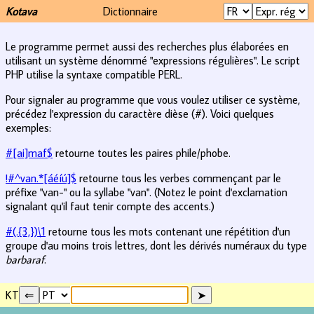
Kotava
Dictionnaire
Le programme permet aussi des recherches plus élaborées en
utilisant un système dénommé "expressions régulières". Le script
PHP utilise la syntaxe compatible PERL.
Pour signaler au programme que vous voulez utiliser ce système,
précédez l'expression du caractère dièse (#). Voici quelques
exemples:
#[ai]maf$
retourne toutes les paires phile/phobe.
!#^van.*[áéíú]$
retourne tous les verbes commençant par le
préfixe "van-" ou la syllabe "van". (Notez le point d'exclamation
signalant qu'il faut tenir compte des accents.)
#(.{3,})\1
retourne tous les mots contenant une répétition d'un
groupe d'au moins trois lettres, dont les dérivés numéraux du type
barbaraf
.
KT