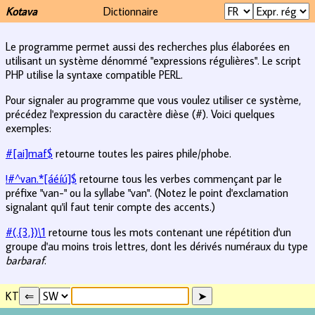
Kotava
Dictionnaire
Le programme permet aussi des recherches plus élaborées en
utilisant un système dénommé "expressions régulières". Le script
PHP utilise la syntaxe compatible PERL.
Pour signaler au programme que vous voulez utiliser ce système,
précédez l'expression du caractère dièse (#). Voici quelques
exemples:
#[ai]maf$
retourne toutes les paires phile/phobe.
!#^van.*[áéíú]$
retourne tous les verbes commençant par le
préfixe "van-" ou la syllabe "van". (Notez le point d'exclamation
signalant qu'il faut tenir compte des accents.)
#(.{3,})\1
retourne tous les mots contenant une répétition d'un
groupe d'au moins trois lettres, dont les dérivés numéraux du type
barbaraf
.
KT