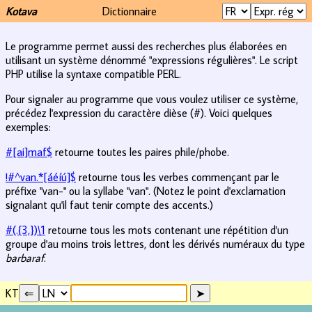
Kotava
Dictionnaire
Le programme permet aussi des recherches plus élaborées en
utilisant un système dénommé "expressions régulières". Le script
PHP utilise la syntaxe compatible PERL.
Pour signaler au programme que vous voulez utiliser ce système,
précédez l'expression du caractère dièse (#). Voici quelques
exemples:
#[ai]maf$
retourne toutes les paires phile/phobe.
!#^van.*[áéíú]$
retourne tous les verbes commençant par le
préfixe "van-" ou la syllabe "van". (Notez le point d'exclamation
signalant qu'il faut tenir compte des accents.)
#(.{3,})\1
retourne tous les mots contenant une répétition d'un
groupe d'au moins trois lettres, dont les dérivés numéraux du type
barbaraf
.
KT